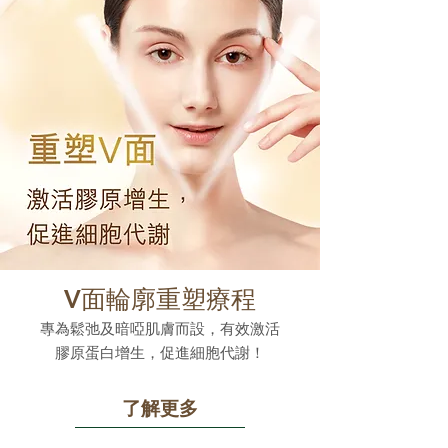
V面輪廓重塑療程
專為鬆弛及暗啞肌膚而設，有效激活
膠原蛋白增生，促進細胞代謝！
了解更多