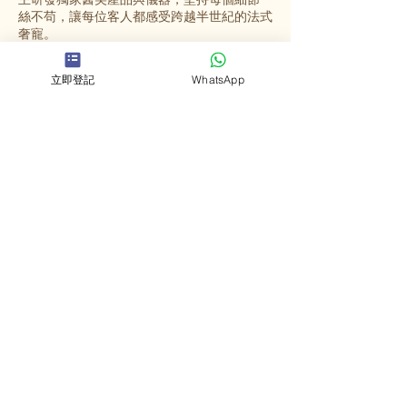
絲不苟，讓每位客人都感受跨越半世紀的法式
奢寵。
立即登記
WhatsApp
選擇英格蜜兒
法國殿堂級美容
源自法國67年歷史