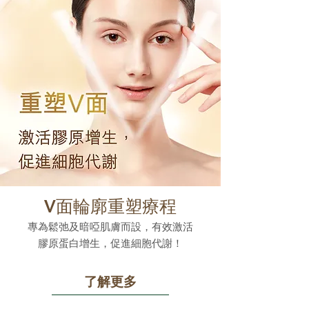
V面輪廓重塑療程
專為鬆弛及暗啞肌膚而設，有效激活
膠原蛋白增生，促進細胞代謝！
了解更多