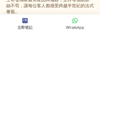
絲不苟，讓每位客人都感受跨越半世紀的法式
奢寵。
立即登記
WhatsApp
選擇英格蜜兒
法國殿堂級美容
源自法國67年歷史