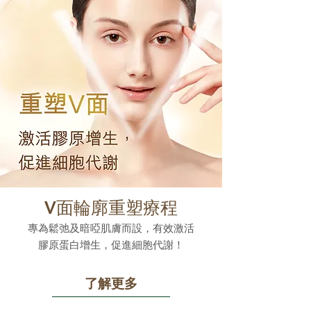
V面輪廓重塑療程
專為鬆弛及暗啞肌膚而設，有效激活
膠原蛋白增生，促進細胞代謝！
了解更多