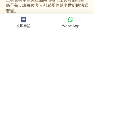
絲不苟，讓每位客人都感受跨越半世紀的法式
奢寵。
立即登記
WhatsApp
選擇英格蜜兒
法國殿堂級美容
源自法國67年歷史