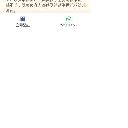
絲不苟，讓每位客人都感受跨越半世紀的法式
奢寵。
立即登記
WhatsApp
選擇英格蜜兒
法國殿堂級美容
源自法國67年歷史