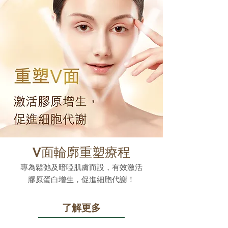
V面輪廓重塑療程
專為鬆弛及暗啞肌膚而設，有效激活
膠原蛋白增生，促進細胞代謝！
了解更多