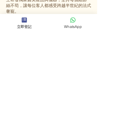
絲不苟，讓每位客人都感受跨越半世紀的法式
奢寵。
立即登記
WhatsApp
選擇英格蜜兒
法國殿堂級美容
源自法國67年歷史