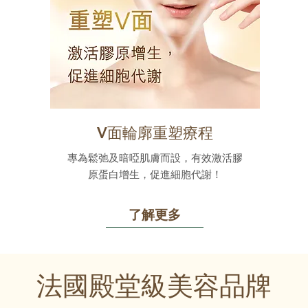
V面輪廓重塑療程
專為鬆弛及暗啞肌膚而設，有效激活膠
原蛋白增生，促進細胞代謝！
了解更多
法國殿堂級美容品牌