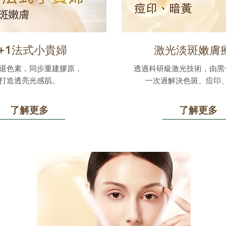
1+1法式小貴婦
激光淡斑嫩膚
退色素，同步重建膠原，
透過科研級激光技術，由黑
打造透亮光感肌。
一次過解決色斑、痘印
了解更多
了解更多