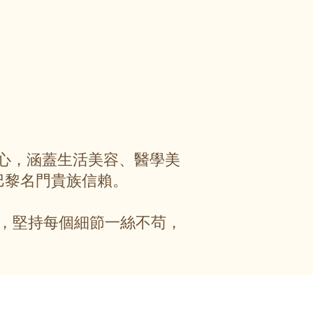
服務中心，涵蓋生活美容、醫學美
巴黎名門貴族信賴。
，堅持每個細節一絲不苟，