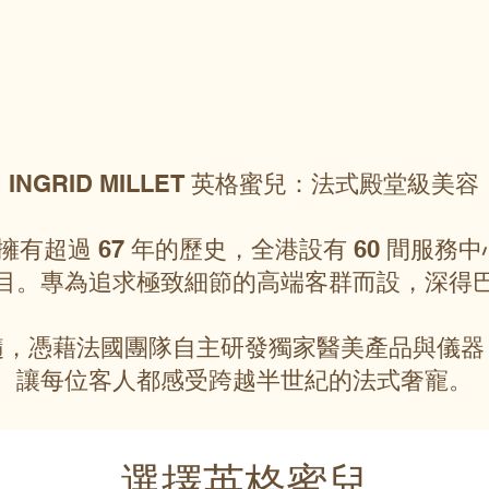
INGRID MILLET 英格蜜兒：法式殿堂級美容
英格蜜兒擁有超過 67 年的歷史，全港設有 60 間
目。專為追求極致細節的高端客群而設，深得
髓，憑藉法國團隊自主研發獨家醫美產品與儀器
讓每位客人都感受跨越半世紀的法式奢寵。
選擇英格蜜兒