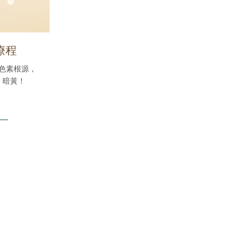
療程
色素根源，
、暗黃！