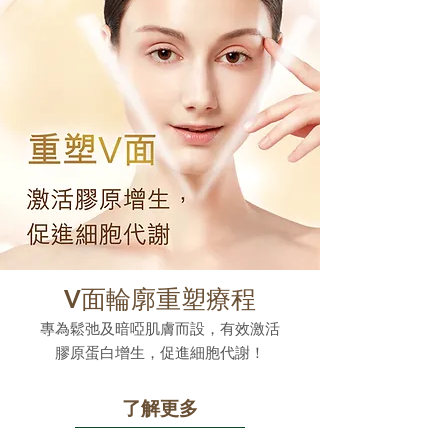
V面輪廓重塑療程
專為鬆弛及暗啞肌膚而設，有效激活
膠原蛋白增生，促進細胞代謝！
了解更多