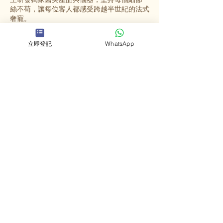
絲不苟，讓每位客人都感受跨越半世紀的法式
奢寵。
立即登記
WhatsApp
選擇英格蜜兒
法國殿堂級美容
源自法國67年歷史