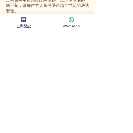
絲不苟，讓每位客人都感受跨越半世紀的法式
奢寵。
立即登記
WhatsApp
選擇英格蜜兒
法國殿堂級美容
源自法國67年歷史