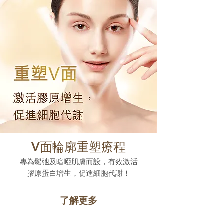
V面輪廓重塑療程
專為鬆弛及暗啞肌膚而設，有效激活
膠原蛋白增生，促進細胞代謝！
了解更多