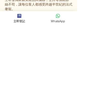
絲不苟，讓每位客人都感受跨越半世紀的法式
奢寵。
立即登記
WhatsApp
選擇英格蜜兒
法國殿堂級美容
源自法國67年歷史