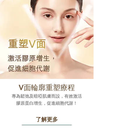
V面輪廓重塑療程
專為鬆弛及暗啞肌膚而設，有效激活
膠原蛋白增生，促進細胞代謝！
了解更多