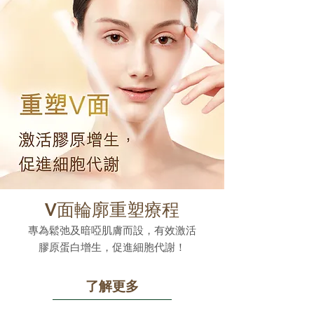
V面輪廓重塑療程
專為鬆弛及暗啞肌膚而設，有效激活
膠原蛋白增生，促進細胞代謝！
了解更多