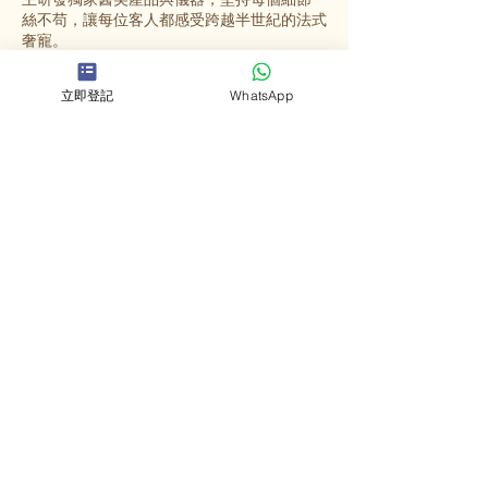
絲不苟，讓每位客人都感受跨越半世紀的法式
奢寵。
立即登記
WhatsApp
選擇英格蜜兒
法國殿堂級美容
源自法國67年歷史