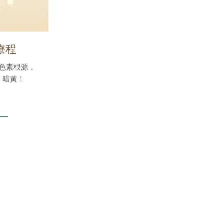
療程
色素根源，
、暗黃！