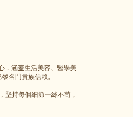
服務中心，涵蓋生活美容、醫學美
巴黎名門貴族信賴。
，堅持每個細節一絲不苟，