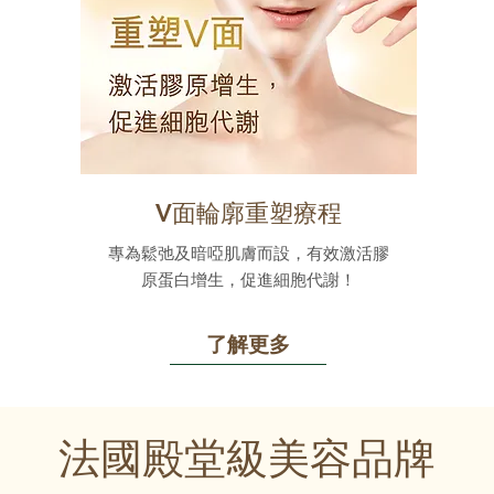
V面輪廓重塑療程
專為鬆弛及暗啞肌膚而設，有效激活膠
原蛋白增生，促進細胞代謝！
了解更多
法國殿堂級美容品牌