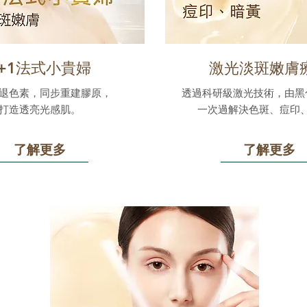
1+1法式小貴婦
激光淡斑嫩膚
退色素，同步重建膠原，
透過科研級激光技術，由黑
打造透亮光感肌。
一次過解決色斑、痘印
了解更多
了解更多