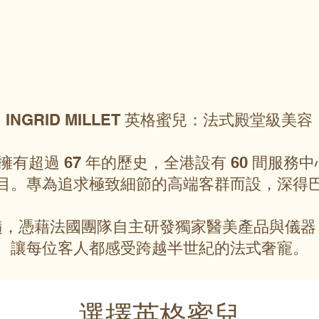
INGRID MILLET 英格蜜兒：法式殿堂級美容
英格蜜兒擁有超過 67 年的歷史，全港設有 60 間
目。專為追求極致細節的高端客群而設，深得
髓，憑藉法國團隊自主研發獨家醫美產品與儀器
讓每位客人都感受跨越半世紀的法式奢寵。
選擇英格蜜兒