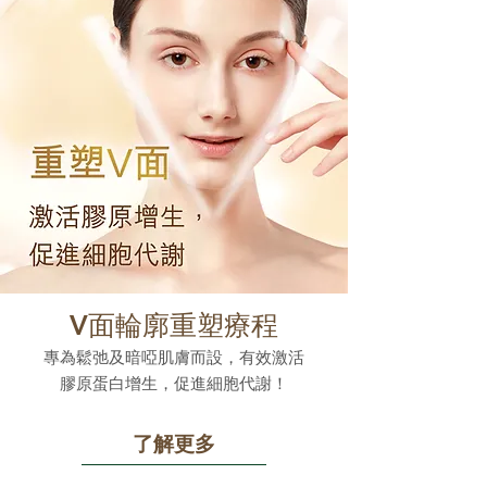
V面輪廓重塑療程
專為鬆弛及暗啞肌膚而設，有效激活
膠原蛋白增生，促進細胞代謝！
了解更多