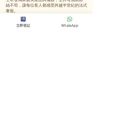
絲不苟，讓每位客人都感受跨越半世紀的法式
奢寵。
立即登記
WhatsApp
選擇英格蜜兒
法國殿堂級美容
源自法國67年歷史