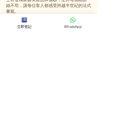
絲不苟，讓每位客人都感受跨越半世紀的法式
奢寵。
立即登記
WhatsApp
選擇英格蜜兒
法國殿堂級美容
源自法國67年歷史