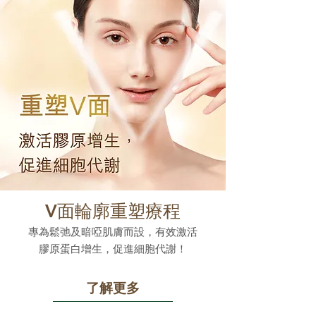
V面輪廓重塑療程
專為鬆弛及暗啞肌膚而設，有效激活
膠原蛋白增生，促進細胞代謝！
了解更多