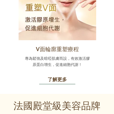
V面輪廓重塑療程
專為鬆弛及暗啞肌膚而設，有效激活膠
原蛋白增生，促進細胞代謝！
了解更多
法國殿堂級美容品牌