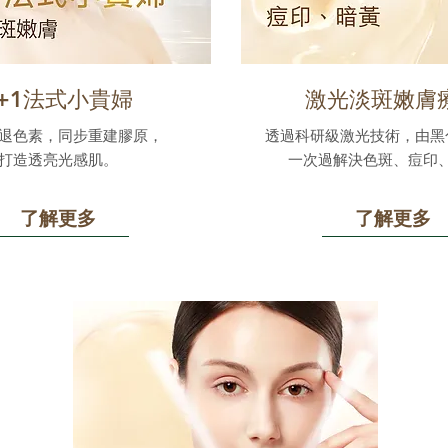
1+1法式小貴婦
激光淡斑嫩膚
退色素，同步重建膠原，
透過科研級激光技術，由黑
打造透亮光感肌。
一次過解決色斑、痘印
了解更多
了解更多