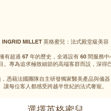
INGRID MILLET 英格蜜兒：法式殿堂級美容
英格蜜兒擁有超過 67 年的歷史，全港設有 60 間
目。專為追求極致細節的高端客群而設，深得
髓，憑藉法國團隊自主研發獨家醫美產品與儀器
讓每位客人都感受跨越半世紀的法式奢寵。
選擇英格蜜兒