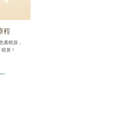
療程
色素根源，
、暗黃！