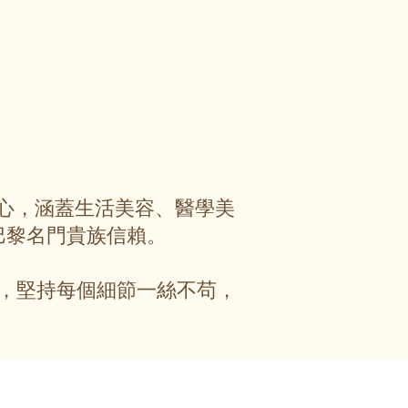
服務中心，涵蓋生活美容、醫學美
巴黎名門貴族信賴。
，堅持每個細節一絲不苟，