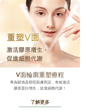
V面輪廓重塑療程
專為鬆弛及暗啞肌膚而設，有效激活
膠原蛋白增生，促進細胞代謝！
了解更多