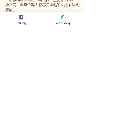
絲不苟，讓每位客人都感受跨越半世紀的法式
奢寵。
立即登記
WhatsApp
選擇英格蜜兒
法國殿堂級美容
源自法國67年歷史