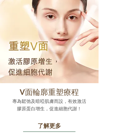
V面輪廓重塑療程
專為鬆弛及暗啞肌膚而設，有效激活
膠原蛋白增生，促進細胞代謝！
了解更多