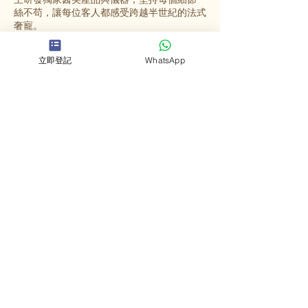
絲不苟，讓每位客人都感受跨越半世紀的法式
奢寵。
立即登記
WhatsApp
選擇英格蜜兒
法國殿堂級美容
源自法國67年歷史