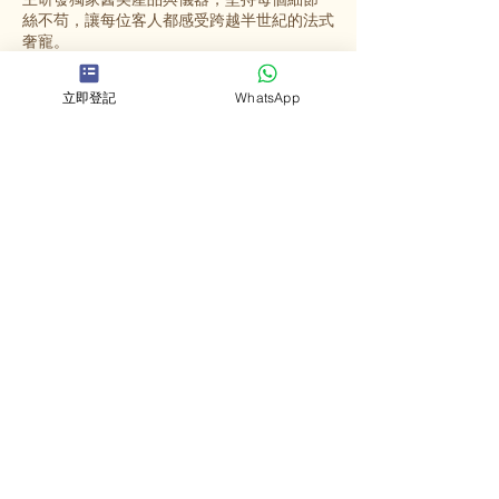
絲不苟，讓每位客人都感受跨越半世紀的法式
奢寵。
立即登記
WhatsApp
選擇英格蜜兒
法國殿堂級美容
源自法國67年歷史