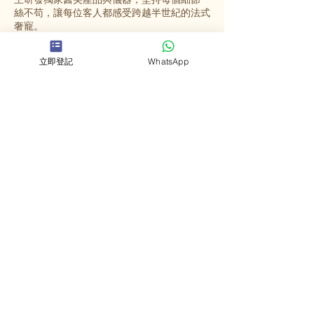
絲不苟，讓每位客人都感受跨越半世紀的法式
奢寵。
立即登記
WhatsApp
選擇英格蜜兒
法國殿堂級美容
源自法國67年歷史