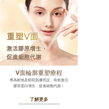
V面輪廓重塑療程
專為鬆弛及暗啞肌膚而設，有效激活
膠原蛋白增生，促進細胞代謝！
了解更多