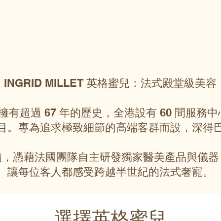
INGRID MILLET 英格蜜兒：法式殿堂級美容
英格蜜兒擁有超過 67 年的歷史，全港設有 60 間
目。專為追求極致細節的高端客群而設，深得
髓，憑藉法國團隊自主研發獨家醫美產品與儀器
讓每位客人都感受跨越半世紀的法式奢寵。
選擇英格蜜兒