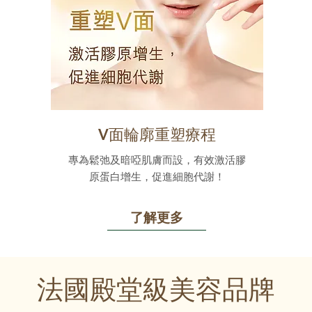
V面輪廓重塑療程
專為鬆弛及暗啞肌膚而設，有效激活膠
原蛋白增生，促進細胞代謝！
了解更多
法國殿堂級美容品牌