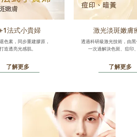
1+1法式小貴婦
激光淡斑嫩膚
退色素，同步重建膠原，
透過科研級激光技術，由黑
打造透亮光感肌。
一次過解決色斑、痘印
了解更多
了解更多