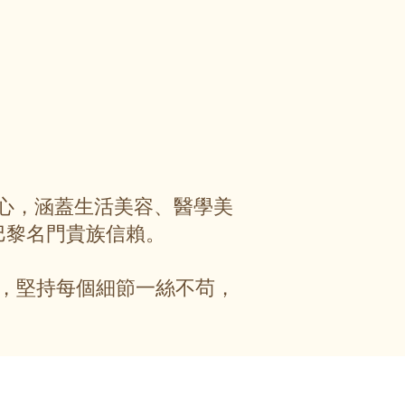
服務中心，涵蓋生活美容、醫學美
巴黎名門貴族信賴。
，堅持每個細節一絲不苟，