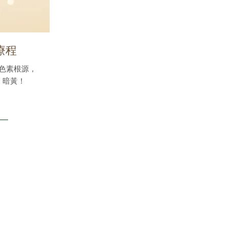
療程
色素根源，
、暗黃！