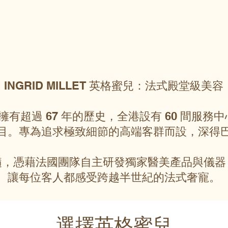
INGRID MILLET 英格蜜兒：法式殿堂級美容
英格蜜兒擁有超過 67 年的歷史，全港設有 60 間
目。專為追求極致細節的高端客群而設，深得
髓，憑藉法國團隊自主研發獨家醫美產品與儀器
讓每位客人都感受跨越半世紀的法式奢寵。
選擇英格蜜兒