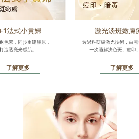
1+1法式小貴婦
激光淡斑嫩膚
退色素，同步重建膠原，
透過科研級激光技術，由黑
打造透亮光感肌。
一次過解決色斑、痘印
了解更多
了解更多