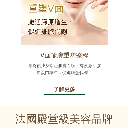
V面輪廓重塑療程
專為鬆弛及暗啞肌膚而設，有效激活膠
原蛋白增生，促進細胞代謝！
了解更多
法國殿堂級美容品牌