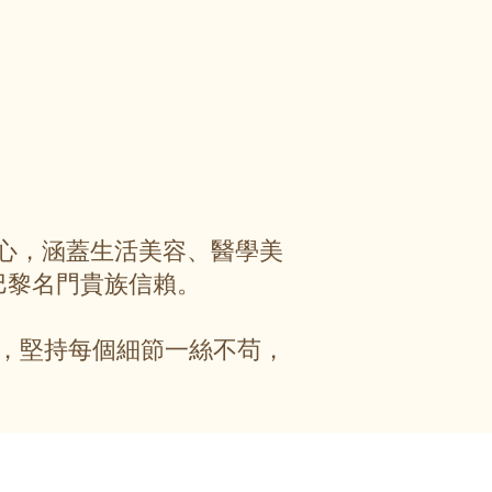
服務中心，涵蓋生活美容、醫學美
巴黎名門貴族信賴。
，堅持每個細節一絲不苟，