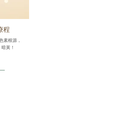
療程
色素根源，
、暗黃！