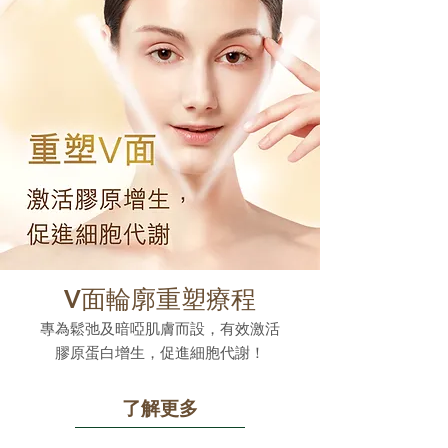
V面輪廓重塑療程
專為鬆弛及暗啞肌膚而設，有效激活
膠原蛋白增生，促進細胞代謝！
了解更多