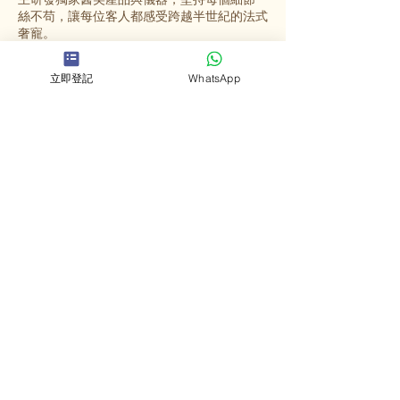
絲不苟，讓每位客人都感受跨越半世紀的法式
奢寵。
立即登記
WhatsApp
選擇英格蜜兒
法國殿堂級美容
源自法國67年歷史