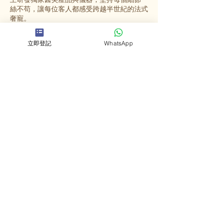
絲不苟，讓每位客人都感受跨越半世紀的法式
奢寵。
立即登記
WhatsApp
選擇英格蜜兒
法國殿堂級美容
源自法國67年歷史