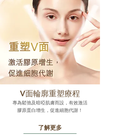
V面輪廓重塑療程
專為鬆弛及暗啞肌膚而設，有效激活
膠原蛋白增生，促進細胞代謝！
了解更多