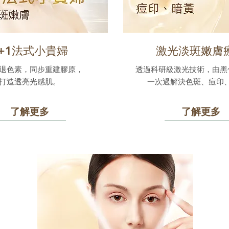
1+1法式小貴婦
激光淡斑嫩膚
退色素，同步重建膠原，
透過科研級激光技術，由黑
打造透亮光感肌。
一次過解決色斑、痘印
了解更多
了解更多