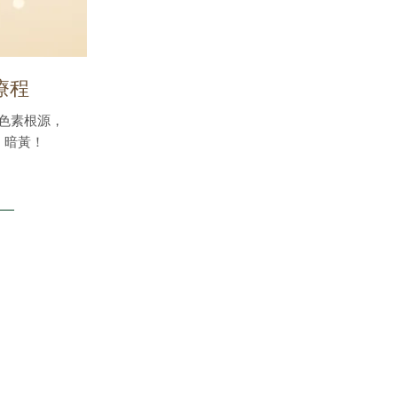
療程
色素根源，
、暗黃！