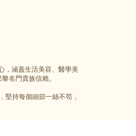
服務中心，涵蓋生活美容、醫學美
巴黎名門貴族信賴。
，堅持每個細節一絲不苟，