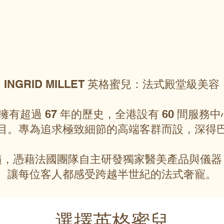
INGRID MILLET 英格蜜兒：法式殿堂級美容
英格蜜兒擁有超過 67 年的歷史，全港設有 60 間
目。專為追求極致細節的高端客群而設，深得
髓，憑藉法國團隊自主研發獨家醫美產品與儀器
讓每位客人都感受跨越半世紀的法式奢寵。
選擇英格蜜兒