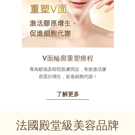
V面輪廓重塑療程
專為鬆弛及暗啞肌膚而設，有效激活膠
原蛋白增生，促進細胞代謝！
了解更多
法國殿堂級美容品牌