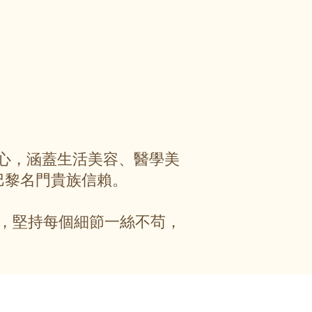
服務中心，涵蓋生活美容、醫學美
巴黎名門貴族信賴。
，堅持每個細節一絲不苟，