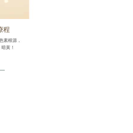
療程
色素根源，
、暗黃！