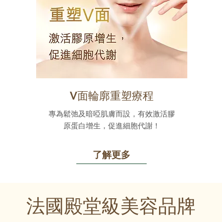
V面輪廓重塑療程
專為鬆弛及暗啞肌膚而設，有效激活膠
原蛋白增生，促進細胞代謝！
了解更多
法國殿堂級美容品牌