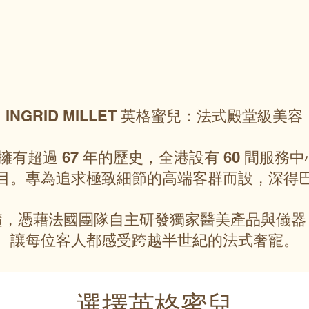
INGRID MILLET 英格蜜兒：法式殿堂級美容
英格蜜兒擁有超過 67 年的歷史，全港設有 60 間
目。專為追求極致細節的高端客群而設，深得
髓，憑藉法國團隊自主研發獨家醫美產品與儀器
讓每位客人都感受跨越半世紀的法式奢寵。
選擇英格蜜兒