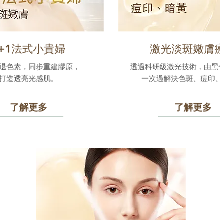
1+1法式小貴婦
激光淡斑嫩膚
退色素，同步重建膠原，
透過科研級激光技術，由黑
打造透亮光感肌。
一次過解決色斑、痘印
了解更多
了解更多