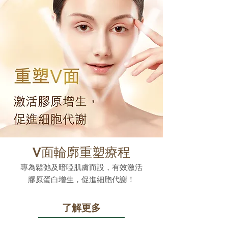
V面輪廓重塑療程
專為鬆弛及暗啞肌膚而設，有效激活
膠原蛋白增生，促進細胞代謝！
了解更多