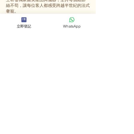
絲不苟，讓每位客人都感受跨越半世紀的法式
奢寵。
立即登記
WhatsApp
選擇英格蜜兒
法國殿堂級美容
源自法國67年歷史