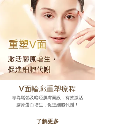
V面輪廓重塑療程
專為鬆弛及暗啞肌膚而設，有效激活
膠原蛋白增生，促進細胞代謝！
了解更多