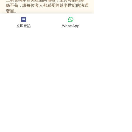
絲不苟，讓每位客人都感受跨越半世紀的法式
奢寵。
立即登記
WhatsApp
選擇英格蜜兒
法國殿堂級美容
源自法國67年歷史