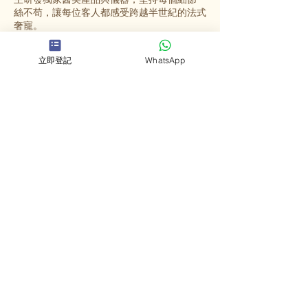
絲不苟，讓每位客人都感受跨越半世紀的法式
奢寵。
立即登記
WhatsApp
選擇英格蜜兒
法國殿堂級美容
源自法國67年歷史