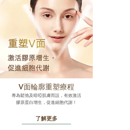
V面輪廓重塑療程
專為鬆弛及暗啞肌膚而設，有效激活
膠原蛋白增生，促進細胞代謝！
了解更多